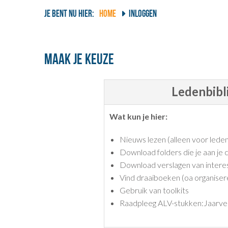
JE BENT NU HIER:
HOME
INLOGGEN
Maak je keuze
Ledenbibl
Wat kun je hier:
Nieuws lezen (alleen voor lede
Download folders die je aan je c
Download verslagen van interes
Vind draaiboeken (oa organise
Gebruik van toolkits
Raadpleeg ALV-stukken:Jaarvers