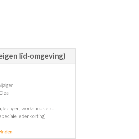
eigen lid-omgeving)
ijzigen
iDeal
n, lezingen, workshops etc.
 speciale ledenkorting)
vinden