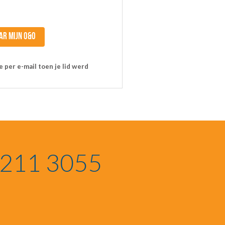
AR MIJN O&O
 per e-mail toen je lid werd
1211 3055