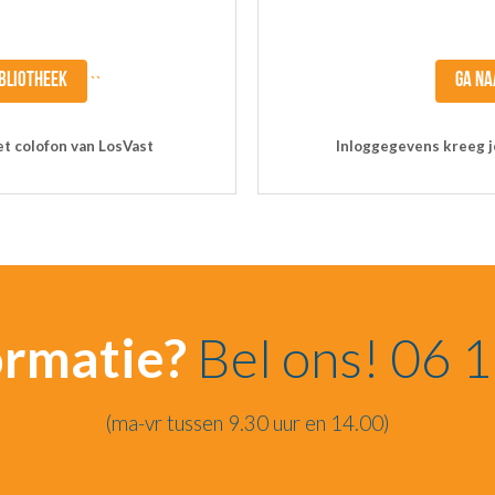
BLIOTHEEK
GA NA
``
et colofon van LosVast
Inloggegevens kreeg je
ormatie?
Bel ons! 06 
(ma-vr tussen 9.30 uur en 14.00)